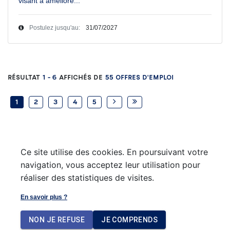
visant à améliore
...
Postulez jusqu'au:
31/07/2027
Résultat
1
-
6
affichés de
55
Offres d'emploi
1
2
3
4
5
Ce site utilise des cookies. En poursuivant votre
navigation, vous acceptez leur utilisation pour
réaliser des statistiques de visites.
En savoir plus ?
Aller sur le site du Groupe santé CHC
NON JE REFUSE
JE COMPRENDS